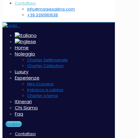
Contattaci
info@magiesailing.com
+39 3391961638
Home
Noleggio
Charter Settimanale
Charter Collection
Luxury
Esperienze
Mini Crociere
Imbarco a cabina
Charter a tema
Itinerari
Chi Siamo
Faq
Booking
Contattaci