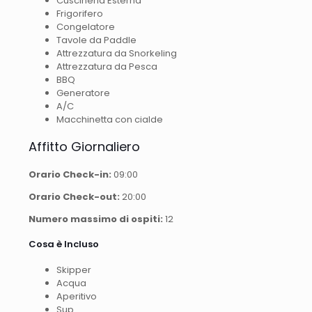
Cuscineria Esterna
Frigorifero
Congelatore
Tavole da Paddle
Attrezzatura da Snorkeling
Attrezzatura da Pesca
BBQ
Generatore
A/C
Macchinetta con cialde
Affitto Giornaliero
Orario Check-in:
09:00
Orario Check-out:
20:00
Numero massimo di ospiti:
12
Cosa è Incluso
Skipper
Acqua
Aperitivo
Sup