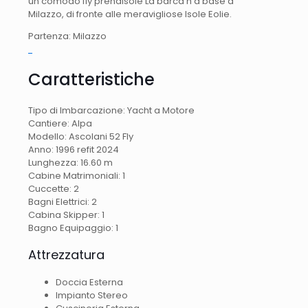
un comodo fly prendisole La barca h a base a
Milazzo, di fronte alle meravigliose Isole Eolie.
Partenza: Milazzo
Caratteristiche
Tipo di Imbarcazione:
Yacht a Motore
Cantiere:
Alpa
Modello:
Ascolani 52 Fly
Anno:
1996 refit 2024
Lunghezza:
16.60 m
Cabine Matrimoniali:
1
Cuccette:
2
Bagni Elettrici:
2
Cabina Skipper:
1
Bagno Equipaggio:
1
Attrezzatura
Doccia Esterna
Impianto Stereo