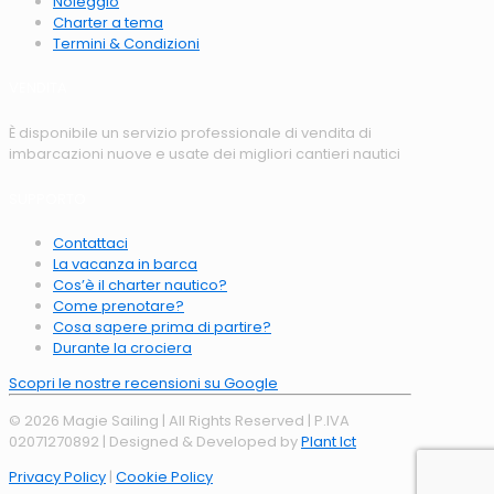
Noleggio
Charter a tema
Termini & Condizioni
VENDITA
È disponibile un servizio professionale di vendita di
imbarcazioni nuove e usate dei migliori cantieri nautici
SUPPORTO
Contattaci
La vacanza in barca
Cos’è il charter nautico?
Come prenotare?
Cosa sapere prima di partire?
Durante la crociera
Scopri le nostre recensioni su Google
© 2026 Magie Sailing | All Rights Reserved | P.IVA
02071270892 | Designed & Developed by
Plant Ict
Privacy Policy
|
Cookie Policy