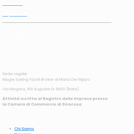
Facebook
Tripadvisor
Dalle veleggiate tra isole vulcaniche alle cene sotto le
stelle, dagli incontri con i delfini ai tramonti
indimenticabili: andiamo alla scoperta di nuove
emozioni.
INDIRIZZO
Sede Legale:
Magie Sailing Yacht Broker di Maria De Filippo
Via Megara, 159 Augusta Sr 96011 (Italia)
Attività iscritta al Registro delle Imprese presso
la Camera di Commercio di Siracusa
MAGIE SAILING
Chi Siamo