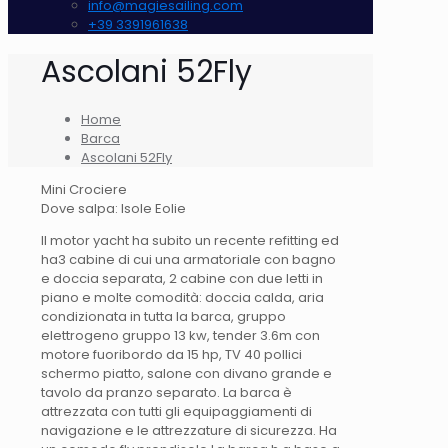
info@magiesailing.com
+39 3391961638
Ascolani 52Fly
Home
Barca
Ascolani 52Fly
Mini Crociere
Dove salpa: Isole Eolie
Il motor yacht ha subito un recente refitting ed
ha3 cabine di cui una armatoriale con bagno
e doccia separata, 2 cabine con due letti in
piano e molte comodità: doccia calda, aria
condizionata in tutta la barca, gruppo
elettrogeno gruppo 13 kw, tender 3.6m con
motore fuoribordo da 15 hp, TV 40 pollici
schermo piatto, salone con divano grande e
tavolo da pranzo separato. La barca è
attrezzata con tutti gli equipaggiamenti di
navigazione e le attrezzature di sicurezza. Ha